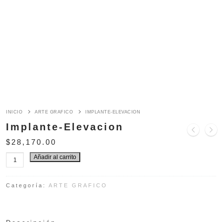
INICIO
ARTE GRAFICO
IMPLANTE-ELEVACION
Implante-Elevacion
$
28,170.00
Añadir al carrito
Implante-
Elevacion
cantidad
Categoría:
ARTE GRAFICO